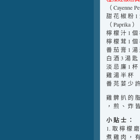
（ Cayenne Pe
甜 花 椒 粉 1
（ Paprika ）
檸 檬 汁 1 個
檸 檬 茸 1 個
番 茄 膏 1 湯
白 酒 3 湯 匙
淡 忌 廉 1 杯
雞 湯 半 杯
番 芫 荽 少 許
雞 髀 扒 的 脂
， 煎 、 炸 皆
小 貼 士 ：
1. 取 檸 檬 
煮 雞 肉 ， 有