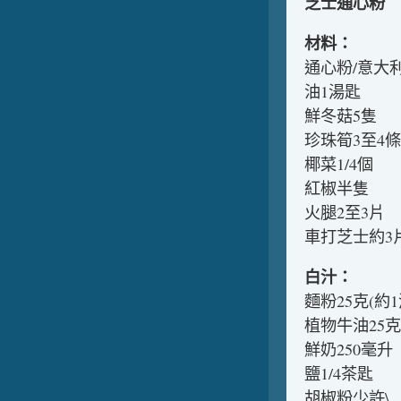
芝士通心粉
材料：
通心粉/意大利
油1湯匙
鮮冬菇5隻
珍珠筍3至4條
椰菜1/4個
紅椒半隻
火腿2至3片
車打芝士約3
白汁：
麵粉25克(約1
植物牛油25克
鮮奶250毫升
鹽1/4茶匙
胡椒粉少許\