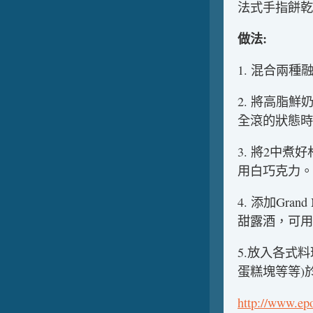
法式手指餅乾(La
做法:
1. 混合兩
2. 將高脂
全滾的狀態時
3. 將2中煮
用白巧克力。
4. 添加Gran
甜露酒，可用
5.放入各式
蛋糕塊等等)於
http://www.ep