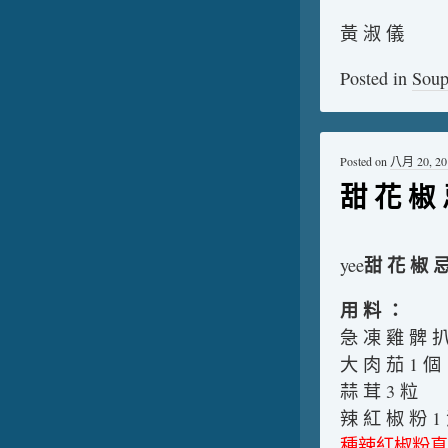
黃 淑 儀
Posted in
Sou
Posted on
八月 20, 20
甜 花 椒 忌
甜 花 椒 忌
yee
用 料 ：
急 凍 雞 髀 扒
大 肉 茄 1 個
蒜 茸 3 粒
辣 紅 椒 粉 1
種辣紅椒粉真