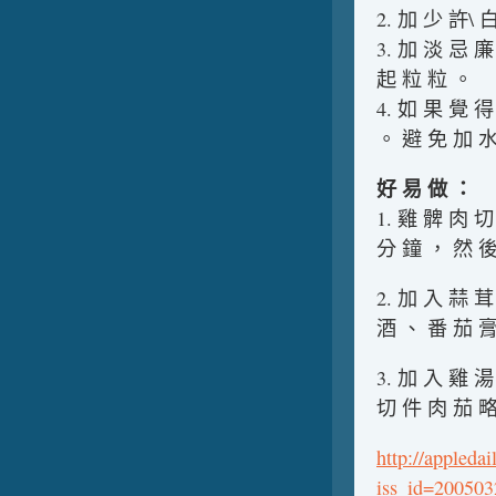
2. 加 少 許\
3. 加 淡 忌 
起 粒 粒 。
4. 如 果 覺 
。 避 免 加 水
好 易 做 ：
1. 雞 髀 肉 
分 鐘 ， 然 後
2. 加 入 蒜 
酒 、 番 茄 膏
3. 加 入 雞 
切 件 肉 茄 略
http://appleda
iss_id=20050