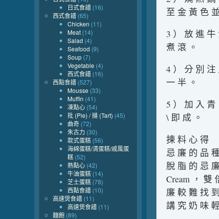
日式食譜
(16)
至 金 黃 色 並
西式食譜
(65)
Chicken
(11)
Meat
(14)
3 ） 放 進 牛
Salad
(4)
煮 滾 。
Seafood
(9)
Soup
(7)
Vegetable
(4)
4 ） 分 別 注
西式食譜
(16)
一 半 。
西點食譜
(527)
Mousse
(33)
Muffin
(41)
5 ） 加 入 青
凍點心
(54)
批 (Pie) / 撻 (Tart)
(45)
\ 即 成 。
曲奇
(72)
朱古力
(30)
揀 料 心 得
款式蛋糕
(56)
海綿蛋糕/清蛋糕/戚風蛋
忌 廉 的 品 種
糕
(52)
脫 脂 的 忌 廉
熱點心
(42)
牛油蛋糕
(14)
Cream ， 雙
芝士蛋糕
(78)
西點食譜
(10)
廉 較 難 找 到 
高速煲食譜
(11)
講 究 奶 味 輕
高速煲食譜
(11)
麵飽
(89)