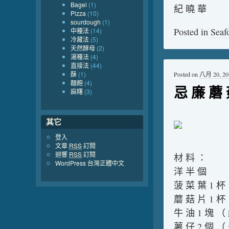
Bagel
(1)
紀 曉 華
Pizza
(10)
sourdough
(1)
Posted in
Seaf
中種法
(14)
冷藏法
(5)
天然酵母
(2)
湯種法
(4)
直接法
(44)
酥
(1)
Posted on
八月 20, 20
麵飽
(4)
忌 廉 蘑 
麻糬
(3)
其它
登入
文章
RSS
訂閱
迴響
RSS
訂閱
材 料 ：
WordPress 台灣正體中文
洋 半 個
菠 菜 葉 1 杯
蘑 菇 片 1 杯
牛 油 1 塊 （
薯 仔 2 個 （