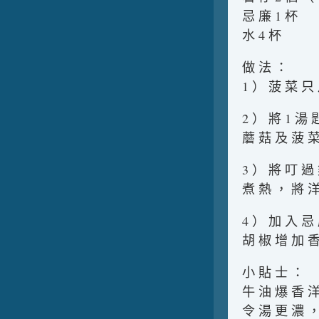
忌 廉 1 杯
水 4 杯
做 法 ：
1 ） 菠 菜 只
2 ） 將 1 湯
蘑 菇 及 菠 菜
3 ） 將 叮 過
煮 熱 ， 將 洋
4 ） 加 入 忌
胡 椒 增 加 香
小 貼 士 ：
牛 油 爆 香 洋
令 湯 更 濃 ，