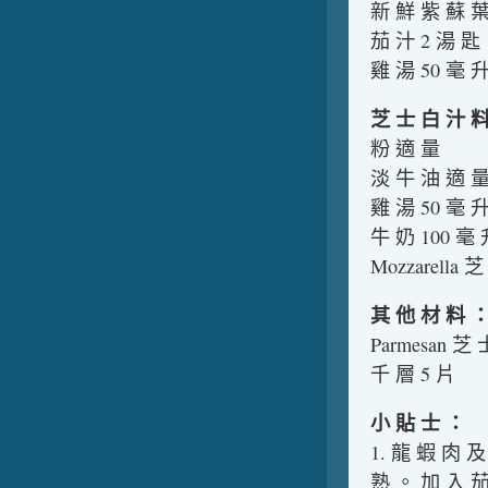
新 鮮 紫 蘇 葉
茄 汁 2 湯 匙
雞 湯 50 毫 
芝 士 白 汁 
粉 適 量
淡 牛 油 適 
雞 湯 50 毫 
牛 奶 100 毫
Mozzarella 
其 他 材 料 
Parmesan 芝
千 層 5 片
小 貼 士 ：
1. 龍 蝦 肉 
熟 。 加 入 茄