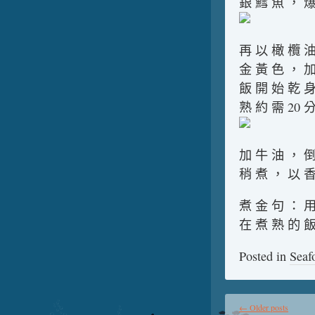
銀 鱈 魚 ， 爆
再 以 橄 欖 油
金 黃 色 ， 加
飯 開 始 乾 身
熟 約 需 20 
加 牛 油 ， 倒
稍 煮 ， 以 香
煮 金 句 ： 用
在 煮 熟 的 飯
Posted in
Seaf
←
Older posts