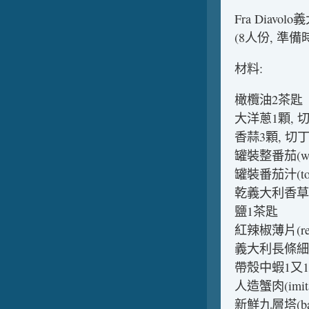
Fra Diavol
(8人份, 準
材料:
橄欖油2茶匙
大洋蔥1顆, 
香蒜3顆, 切
罐裝整番茄(who
罐裝番茄汁(toma
乾義大利香草(dr
鹽1茶匙
紅辣椒薄片(red-p
義大利長條細麵(l
帶殼中蝦1又1
人造蟹肉(imita
新鮮九層塔(ba