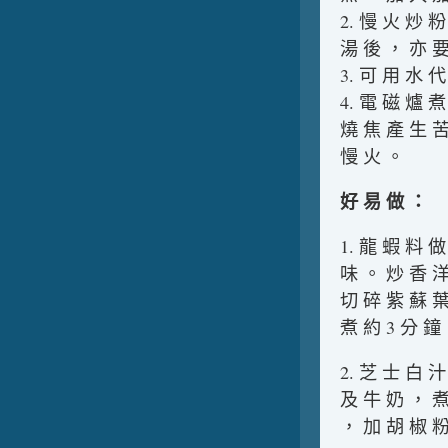
2. 慢 火 炒 
湯 後 ， 亦 要
3. 可 用 水 
4. 電 磁 爐 
燒 焦 產 生 苦
慢 火 。
好 易 做 ：
1. 龍 蝦 料 
味 。 炒 香 洋
切 碎 紫 蘇 葉
煮 約 3 分 鐘
2. 芝 士 白 
及 牛 奶 ， 煮 
， 加 胡 椒 粉