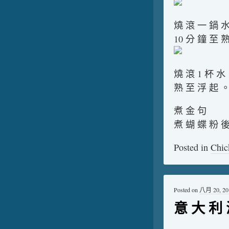
燒 滾 一 鍋 水
10 分 鐘 至 
燒 滾 1 杯 水
熟 至 浮 起 。
煮 金 句
煮 蝴 蝶 粉 後
Posted in
Chic
Posted on
八月 20, 20
意 大 利 