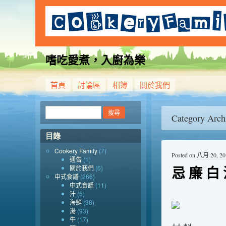
嗜吃愛煮，入廚為樂
首頁
討論區
相簿
關於我們
Category Arch
目錄
Cookery Family
(7)
Posted on
八月 20, 20
通告
(1)
忌 廉 白 
關於我們
(6)
中式食譜
(266)
中式食譜
(11)
汁
(5)
海鮮
(38)
湯
(93)
牛
(17)