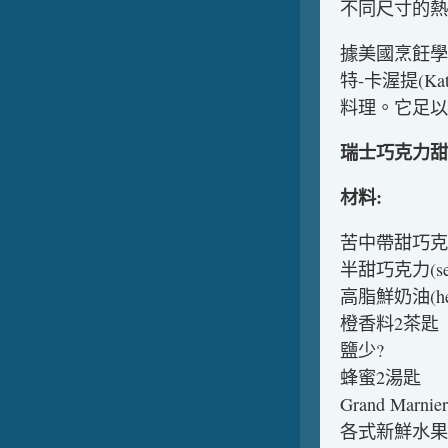
不同尺寸的熱
據美國烹飪學院(C
特-卡渥提(Ka
料理。它足以
瑞士巧克力甜
材料:
苦中帶甜巧克力(bi
半甜巧克力(semi
高脂鮮奶油(heav
橙香料2茶匙
鹽少?
蜂蜜2湯匙
Grand Marn
各式新鮮水果