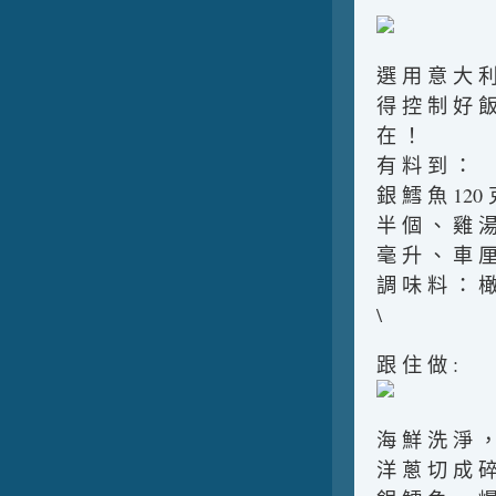
選 用 意 大 利
得 控 制 好 飯
在 ！
有 料 到 ：
銀 鱈 魚 120 
半 個 、 雞 湯
毫 升 、 車 厘
調 味 料 ： 橄
\
跟 住 做 :
海 鮮 洗 淨 ，
洋 蔥 切 成 碎