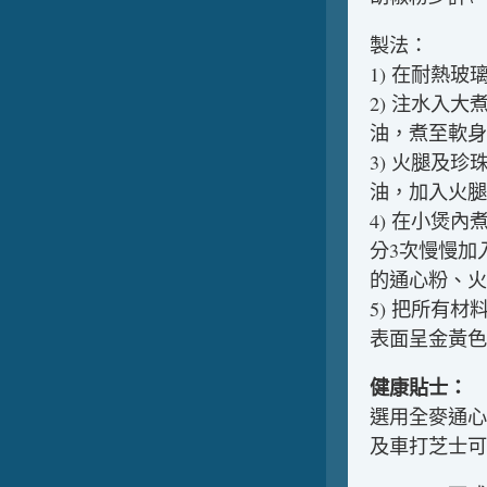
製法：
1) 在耐熱
2) 注水入
油，煮至軟身
3) 火腿及
油，加入火腿
4) 在小煲
分3次慢慢加
的通心粉、火
5) 把所有
表面呈金黃色
健康貼士：
選用全麥通心
及車打芝士可