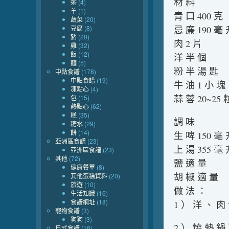
材 料
粥
(4)
羊
(1)
青 口 400 克
蔬菜
(20)
豆腐
(8)
忌 廉 190 毫
豬
(20)
肉 2 片
雞
(32)
飯
(12)
洋 半 個
麵
(5)
粉 半 湯 匙
中點食譜
(178)
中點食譜
(19)
牛 油 1 小 塊
凍點心
(4)
蒜 蓉 20~25 
包
(15)
熱點心
(62)
糕
(35)
調 味
糖水
(29)
餅
(14)
生 啤 150 毫
亞洲區食譜
(23)
上 湯 355 毫
亞洲區食譜
(23)
其他
(72)
鹽 適 量
健康餐單
(8)
胡 椒 適 量
其他蛋糕資料
(20)
旅遊
(10)
做 法 ：
生活知識
(16)
食譜網址
(18)
1 ） 洋 、 肉
寵物食譜
(3)
狗狗
(3)
2 ） 燒 熱 鍋
日式食譜
(16)