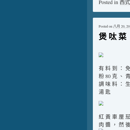
Posted in
西式
Posted on
八月 20, 20
煲 呔 菜
有 料 到 ： 免
粉 80 克 、 
調 味 料 ： 生
湯 匙
紅 黃 車 厘 茄
肉 醬 ， 然 後