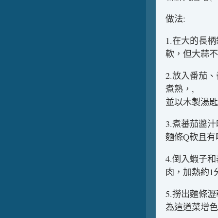
做法:
1.在大的長
軟，但大蒜不
2.放入番茄
煮熟，,
並以木製湯匙
3.煮蕃茄醬
麵條Q軟且有
4.倒入蝦子
肉，加熱約1
5.撈出麵條
為這道菜增色