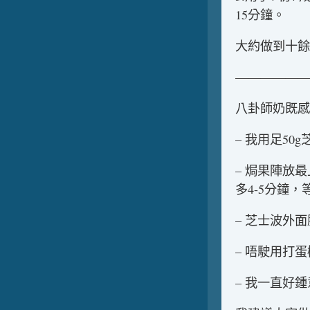
15分鐘。
大約做到十餘
——————
八卦師奶既感
– 我用足50
– 焗果陣放
多4-5分鐘
– 芝士波外面
– 唔駛用打
– 我一直好鍾