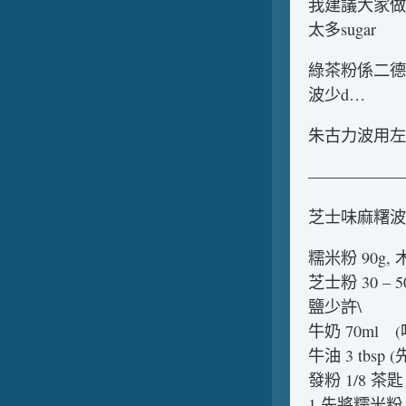
我建議大家做
太多sugar
綠茶粉係二德惠
波少d…
朱古力波用左 : co
——————
芝士味麻糬波波r
糯米粉 90g,
芝士粉 30 – 5
鹽少許\
牛奶 70ml
牛油 3 tbs
發粉 1/8 茶匙
1.先將糯米