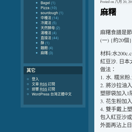
Posted on
八月 20, 20
Bagel
(1)
Pizza
(10)
麻糬
sourdough
(1)
中種法
(14)
冷藏法
(5)
天然酵母
(2)
麻糬食譜是節
湯種法
(4)
直接法
(44)
(一) {約20個}
酥
(1)
麵飽
(4)
材料:水200c
麻糬
(3)
紅豆沙. 日本
做法：
其它
1. 水. 糯米
登入
文章
RSS
訂閱
2. 將沙拉
迴響
RSS
訂閱
塑膠袋加入1
WordPress 台灣正體中文
3. 花生粉
4. 雙手戴
包入紅豆沙或
外面再沾上日