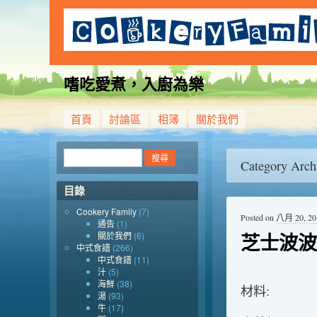
嗜吃愛煮，入廚為樂
首頁
討論區
相簿
關於我們
Category Arch
目錄
Cookery Family
(7)
Posted on
八月 20, 20
通告
(1)
芝士波波
關於我們
(6)
中式食譜
(266)
中式食譜
(11)
汁
(5)
海鮮
(38)
材料:
湯
(93)
牛
(17)