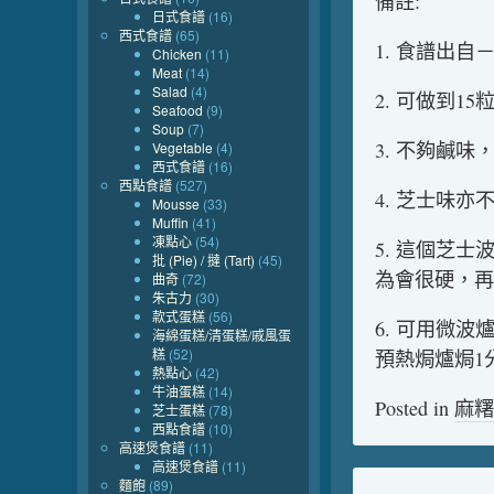
備註:
日式食譜
(16)
西式食譜
(65)
1. 食譜出自
Chicken
(11)
Meat
(14)
Salad
(4)
2. 可做到15
Seafood
(9)
Soup
(7)
3. 不夠鹹味
Vegetable
(4)
西式食譜
(16)
西點食譜
(527)
4. 芝士味亦
Mousse
(33)
Muffin
(41)
凍點心
(54)
5. 這個芝
批 (Pie) / 撻 (Tart)
(45)
為會很硬，再
曲奇
(72)
朱古力
(30)
款式蛋糕
(56)
6. 可用微
海綿蛋糕/清蛋糕/戚風蛋
糕
(52)
預熱焗爐焗1
熱點心
(42)
牛油蛋糕
(14)
Posted in
麻糬
芝士蛋糕
(78)
西點食譜
(10)
高速煲食譜
(11)
高速煲食譜
(11)
麵飽
(89)