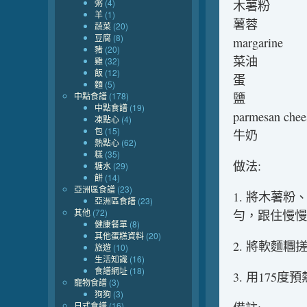
粥
(4)
木薯粉
羊
(1)
薯蓉 
蔬菜
(20)
豆腐
(8)
margar
豬
(20)
菜油
雞
(32)
飯
(12)
蛋
麵
(5)
中點食譜
(178)
鹽 
中點食譜
(19)
parmesan c
凍點心
(4)
包
(15)
牛奶 
熱點心
(62)
糕
(35)
做法:
糖水
(29)
餅
(14)
亞洲區食譜
(23)
1. 將木薯粉
亞洲區食譜
(23)
其他
(72)
勻，跟住慢慢
健康餐單
(8)
其他蛋糕資料
(20)
2. 將軟麵
旅遊
(10)
生活知識
(16)
食譜網址
(18)
3. 用175
寵物食譜
(3)
狗狗
(3)
日式食譜
(16)