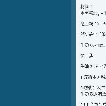
材料：
木薯粉35g +
芝士粉 30 – 5
鹽少許\ (半茶
牛奶 60-70ml
蛋 1 隻
牛油 2 tbs
1.先將木薯
2.然後加入
牛奶多少調效
3.用手\"初