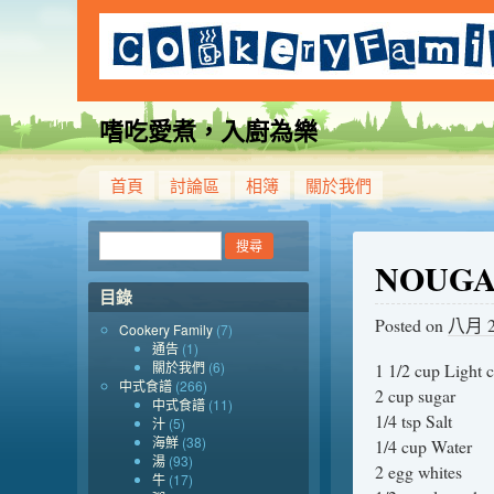
嗜吃愛煮，入廚為樂
首頁
討論區
相簿
關於我們
NOUGA
目錄
Posted on
八月 20
Cookery Family
(7)
通告
(1)
關於我們
(6)
1 1/2 cup Light 
中式食譜
(266)
2 cup sugar
中式食譜
(11)
1/4 tsp Salt
汁
(5)
海鮮
(38)
1/4 cup Water
湯
(93)
2 egg whites
牛
(17)