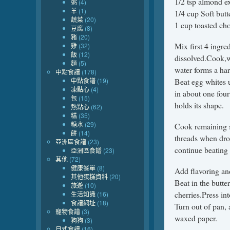
1/2 tsp almond ex
粥
(4)
羊
(1)
1/4 cup Soft butt
蔬菜
(20)
1 cup toasted c
豆腐
(8)
豬
(20)
Mix first 4 ingre
雞
(32)
飯
(12)
dissolved.Cook,wi
麵
(5)
water forms a har
中點食譜
(178)
中點食譜
(19)
Beat egg whites un
凍點心
(4)
in about one four
包
(15)
holds its shape.
熱點心
(62)
糕
(35)
糖水
(29)
Cook remaining sy
餅
(14)
threads when drop
亞洲區食譜
(23)
continue beating 
亞洲區食譜
(23)
其他
(72)
健康餐單
(8)
Add flavoring and
其他蛋糕資料
(20)
Beat in the butter
旅遊
(10)
cherries.Press in
生活知識
(16)
食譜網址
(18)
Turn out of pan, 
寵物食譜
(3)
waxed paper.
狗狗
(3)
日式食譜
(16)