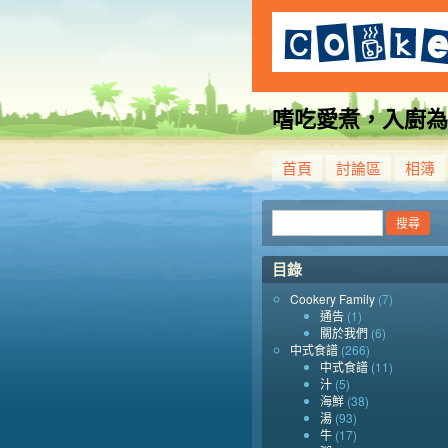
嗜吃愛煮，入廚為
首頁
討論區
相簿
目錄
Cookery Family
(7)
通告
(1)
關於我們
(6)
中式食譜
(266)
中式食譜
(11)
汁
(5)
海鮮
(38)
湯
(93)
牛
(17)