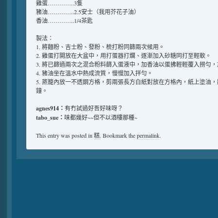
雞蛋…………..3隻
豬油…………..2.5安士（我用芥花子油）
香油…………..1/4茶匙
製法：
1. 將麵粉、吉士粉、發粉、梳打粉同篩兩次候用。
2. 雞蛋打開放在大盆中，用打蛋器打爛、逐漸加入砂糖同打至輕軟。
3. 將已篩過兩次之混合粉料篩入蛋液中，加香油以蛋拂輕輕覆入撈勻
4. 豬油坐在溫水中熱成流質，慢慢加入拌勻。
5. 篜籠內放一不透鋼方格，剪兩張長方白紙對放在方格內，紙上塗油
鐘。
agnes914：
有冇試過好吾好味呀？
tabo_sue：
味都幾好~~但不以酒樓那種~
This entry was posted in
糕
. Bookmark the
permalink
.