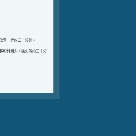
，放置一旁約三十分鐘。
，將粉料倒入，猛火蒸約三十分