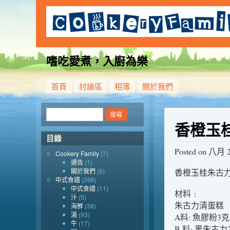
嗜吃愛煮，入廚為樂
首頁
討論區
相簿
關於我們
香橙玉
目錄
Posted on
八月 20
Cookery Family
(7)
通告
(1)
關於我們
(6)
香橙玉桂朱古
中式食譜
(266)
中式食譜
(11)
材料﹕
汁
(5)
朱古力清蛋糕 
海鮮
(38)
湯
(93)
A料: 魚膠粉3克
牛
(17)
B 料: 黑朱古力