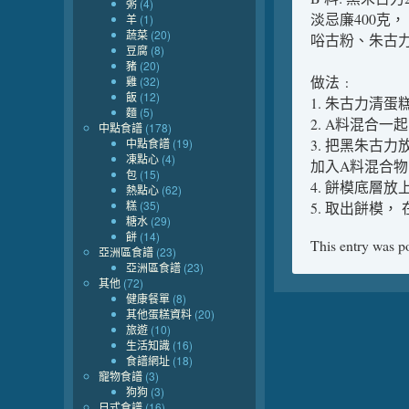
粥
(4)
淡忌廉400克，
羊
(1)
蔬菜
(20)
唂古粉、朱古力
豆腐
(8)
豬
(20)
做法﹕
雞
(32)
飯
(12)
1. 朱古力清
麵
(5)
2. A料混合
中點食譜
(178)
中點食譜
(19)
3. 把黑朱古
凍點心
(4)
加入A料混合物
包
(15)
4. 餅模底層
熱點心
(62)
糕
(35)
5. 取出餅模
糖水
(29)
餅
(14)
This entry was p
亞洲區食譜
(23)
亞洲區食譜
(23)
其他
(72)
健康餐單
(8)
其他蛋糕資料
(20)
旅遊
(10)
生活知識
(16)
食譜網址
(18)
寵物食譜
(3)
狗狗
(3)
日式食譜
(16)