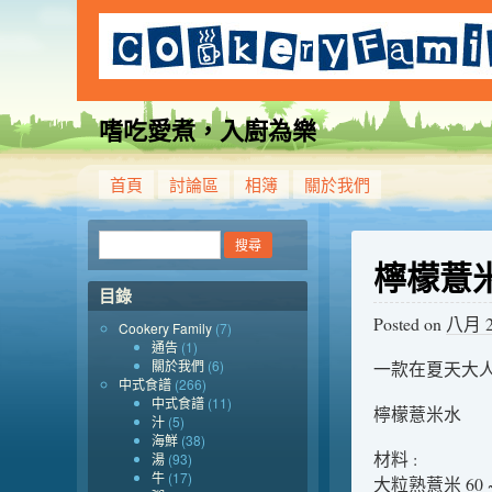
嗜吃愛煮，入廚為樂
首頁
討論區
相簿
關於我們
檸檬薏
目錄
Posted on
八月 20
Cookery Family
(7)
通告
(1)
關於我們
(6)
一款在夏天大人
中式食譜
(266)
中式食譜
(11)
檸檬薏米水
汁
(5)
海鮮
(38)
材料 :
湯
(93)
牛
(17)
大粒熟薏米 60 ~