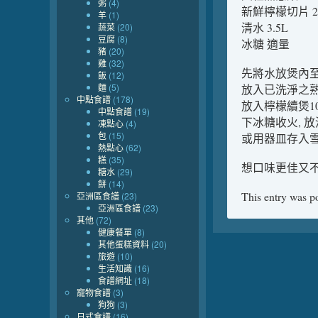
粥
(4)
新鮮檸檬切片 2
羊
(1)
清水 3.5L
蔬菜
(20)
豆腐
(8)
冰糖 適量
豬
(20)
雞
(32)
先將水放煲內
飯
(12)
麵
(5)
放入已洗淨之熟
中點食譜
(178)
放入檸檬續煲10
中點食譜
(19)
下冰糖收火, 
凍點心
(4)
包
(15)
或用器皿存入雪
熱點心
(62)
糕
(35)
想口味更佳又不
糖水
(29)
餅
(14)
This entry was p
亞洲區食譜
(23)
亞洲區食譜
(23)
其他
(72)
健康餐單
(8)
其他蛋糕資料
(20)
旅遊
(10)
生活知識
(16)
食譜網址
(18)
寵物食譜
(3)
狗狗
(3)
日式食譜
(16)