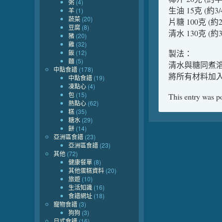
粥
(4)
生油 15克 (約3/
羊
(1)
蔬菜
(20)
片糖 100克 (約
豆腐
(8)
清水 130克 (約
豬
(20)
雞
(32)
飯
(12)
製法：
麵
(5)
清水與糖同煮
中點食譜
(178)
將所有材料加
中點食譜
(19)
凍點心
(4)
包
(15)
This entry was p
熱點心
(62)
糕
(35)
糖水
(29)
餅
(14)
亞洲區食譜
(23)
亞洲區食譜
(23)
其他
(72)
健康餐單
(8)
其他蛋糕資料
(20)
旅遊
(10)
生活知識
(16)
食譜網址
(18)
寵物食譜
(3)
狗狗
(3)
日式食譜
(16)