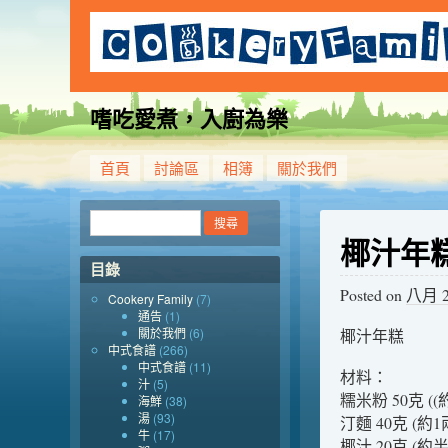
嗜吃愛煮，入廚為樂
首頁
討論區
相簿
關於我們
椰汁年糕
目錄
Posted on
八月 20
Cookery Family
(7)
通告
(1)
關於我們
(6)
椰汁年糕
中式食譜
(266)
中式食譜
(11)
材料：
汁
(5)
糯米粉 50克 ((約
海鮮
(38)
湯
(93)
汀麵 40克 (約1
牛
(17)
椰汁 20克 (約