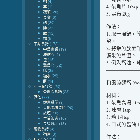
粥
(4)
4. 柴魚片 1tbsp
羊
(1)
蔬菜
(20)
5. 昆布 20g
豆腐
(8)
豬
(20)
作法：
雞
(32)
飯
(12)
1. 取一湯鍋
麵
(5)
留。
中點食譜
(178)
2. 將柴魚放
中點食譜
(19)
凍點心
(4)
濾柴魚片渣。
包
(15)
3. 倒入醬油
熱點心
(62)
——————
糕
(35)
糖水
(29)
餅
(14)
和風涼麵醬 (from
亞洲區食譜
(23)
亞洲區食譜
(23)
材料：
其他
(72)
1. 柴魚高湯 40m
健康餐單
(8)
其他蛋糕資料
(20)
2. 味醂 1tsp
旅遊
(10)
3. 糖 1/4tsp
生活知識
(16)
食譜網址
(18)
4. 日式魚醬油 1t
寵物食譜
(3)
狗狗
(3)
作法：
日式食譜
(16)