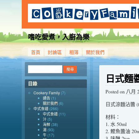
嗜吃愛煮，入廚為樂
首頁
討論區
相簿
關於我們
日式麵
目錄
Posted on
八月 20
Cookery Family
(7)
通告
(1)
關於我們
(6)
日式涼麵沾醬 (fr
中式食譜
(266)
中式食譜
(11)
材料：
汁
(5)
1. 水 50ml
海鮮
(38)
湯
(93)
2. 鰹魚醬油 20m
牛
(17)
3. 味醂 2tsp