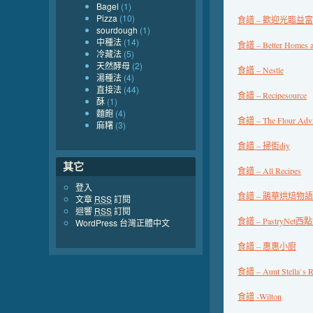
Bagel
(1)
Pizza
(10)
食譜 – 歡迎光臨益
sourdough
(1)
中種法
(14)
食譜 – Better Homes a
冷藏法
(5)
天然酵母
(2)
食譜 – Nestle
湯種法
(4)
直接法
(44)
食譜 – Recipesource
酥
(1)
麵飽
(4)
食譜 – The Flour Advi
麻糬
(3)
食譜 – 掃街diy
其它
食譜 – All Recipes
登入
食譜 – 鵑華烘焙物語
文章
RSS
訂閱
迴響
RSS
訂閱
食譜 – PastryNet西
WordPress 台灣正體中文
食譜 – 惠惠小廚
食譜 – Aunt Stella`s R
食譜 -Wilton