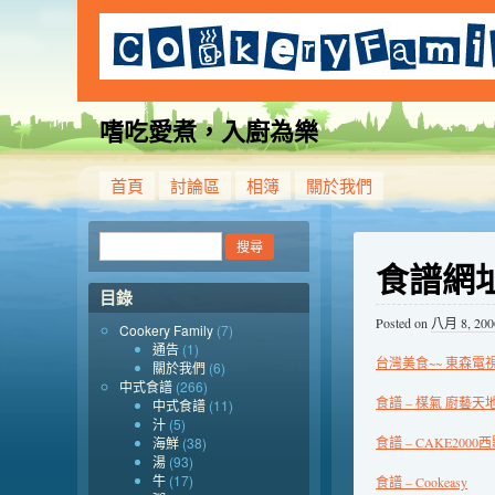
嗜吃愛煮，入廚為樂
首頁
討論區
相簿
關於我們
食譜網
目錄
Posted on
八月 8, 200
Cookery Family
(7)
通告
(1)
台灣美食~~ 東森電
關於我們
(6)
中式食譜
(266)
食譜 – 楳氣 廚藝天
中式食譜
(11)
汁
(5)
海鮮
(38)
食譜 – CAKE20
湯
(93)
牛
(17)
食譜 – Cookeasy