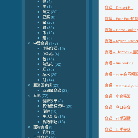
粥
(4)
羊
(1)
食譜 – Dessert Hut
蔬菜
(20)
豆腐
(8)
食譜 – Four Four的
豬
(20)
雞
(32)
食譜 – Home Cooki
飯
(12)
麵
(5)
食譜 – Joyce’s Kitche
中點食譜
(178)
中點食譜
(19)
食譜 – Thermos –
凍點心
(4)
包
(15)
食譜 – fun cooking
熱點心
(62)
糕
(35)
食譜 – i-care自煮頻
糖水
(29)
餅
(14)
亞洲區食譜
(23)
食譜 –
www.esd.gov.
亞洲區食譜
(23)
其他
(72)
食譜 – 小食秘笈
健康餐單
(8)
其他蛋糕資料
(20)
食譜 – 今日美食
旅遊
(10)
生活知識
(16)
食譜 – 可愛甜點
食譜網址
(18)
寵物食譜
(3)
食譜 – 四季美味
狗狗
(3)
日式食譜
(16)