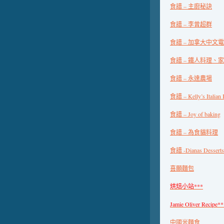
食譜 – 主廚秘訣
食譜 – 李曾超群
食譜 – 加拿大中文
食譜 – 鐵人料理、
食譜 – 永達農場
食譜 – Kelly’s Italian 
食譜 – Joy of baking
食譜 – 為食貓料理
食譜 -Dianas Desserts
喜願麵包
烘焙小站***
Jamie Oliver Recipe**
中國米麵食