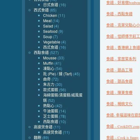
食譜 – 好易做bonbon’s
日式食譜
(16)
西式食譜
(65)
食譜 – 西點食譜
Chicken
(11)
Meat
(14)
食譜 – 克萊兒點心
Salad
(4)
Seafood
(9)
Soup
(7)
食譜 – 怪師傅烹飪
Vegetable
(4)
西式食譜
(16)
食譜 – 香港網上食譜
西點食譜
(527)
Mousse
(33)
食譜 – 家居菜系列
Muffin
(41)
凍點心
(54)
食譜 – 甜品工場
批 (Pie) / 撻 (Tart)
(45)
曲奇
(72)
食譜 – 甜品食譜
朱古力
(30)
款式蛋糕
(56)
食譜 – 陳東食療
海綿蛋糕/清蛋糕/戚風蛋
糕
(52)
食譜 – 楊桃文化
熱點心
(42)
牛油蛋糕
(14)
食譜- 幸福滋味在廚
芝士蛋糕
(78)
西點食譜
(10)
食譜 – CookDIY.com
高速煲食譜
(11)
高速煲食譜
(11)
麵飽
(89)
食譜 – Cook is funny