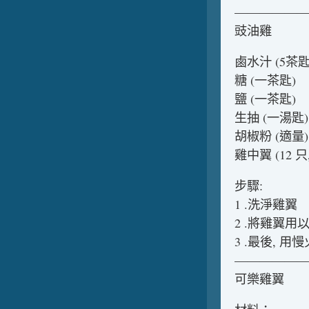
——————
豉油雞
鹵水汁 (5茶匙
糖 (一茶匙)
鹽 (一茶匙)
生抽 (一湯匙)
胡椒粉 (適量)
雞中翼 (12 
步驟:
1 .洗淨雞翼
2 .將雞翼用
3 .最後, 用
——————
可樂雞翼