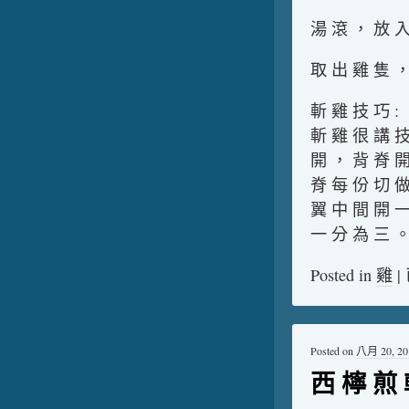
湯 滾 ， 放 入
取 出 雞 隻 ，
斬 雞 技 巧 :
斬 雞 很 講 技
開 ， 背 脊 開
脊 每 份 切 做
翼 中 間 開 一
一 分 為 三 
Posted in
雞
|
Posted on
八月 20, 20
西 檸 煎