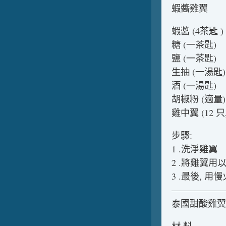
蝦醬雞翼
蝦醬 (4茶匙 )
糖 (一茶匙)
鹽 (一茶匙)
生抽 (一湯匙)
酒 (一湯匙)
胡椒粉 (適量)
雞中翼 (12 
步驟:
1 .洗淨雞翼
2 .將雞翼用
3 .最後, 用
——————
泰國甜酸雞翼