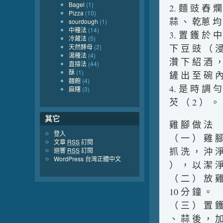
Bagel
(1)
2. 麵 豉 舂 
Pizza
(10)
蒜 、 乾蔥 均
sourdough
(1)
中種法
(14)
3. 置 鑊 於 
冷藏法
(5)
天然酵母
(2)
下 豆 豉 （ 浸
湯種法
(4)
灒 下 紹 酒 ，
直接法
(44)
酥
(1)
鏟 出 至 碗 內
麵飽
(4)
4. 是 時 調 
麻糬
(3)
芡 （ 2 ） 。
其它
雞 腳 做 法
登入
（ 一 ） 雞 腳
文章
RSS
訂閱
抓 洗 ， 沖 淨
迴響
RSS
訂閱
WordPress 台灣正體中文
） ， 以 潔 淨
（ 二 ） 放 雞
10 分 鐘 。
（ 三 ） 置 鑊
、 蒜 後 ， 加