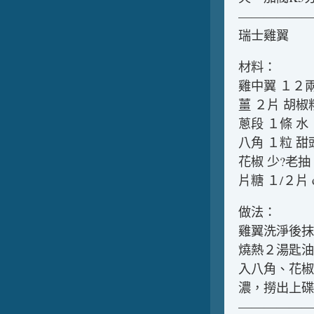
——————
瑞士雞翼
材料：
雞中翼 １２兩
薑 ２片 胡椒
蔥段 １條 水
八角 １粒 甜
花椒 少?老抽
片糖 １/２片
做法：
雞翼洗淨後抹
燒熱２湯匙油
入八角、花椒
濃，撈出上碟
——————