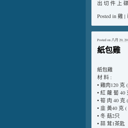
出 切 件 上 
Posted in
雞
|
Posted on
八月 20, 20
紙包雞
紙包雞
材 料 :
• 雞肉120 克 (
• 紅 蘿 蔔 40 
• 筍 肉 40 克 (
• 韭 黃40 克 ( 
• 冬 菇2只
• 蒜 茸1茶匙