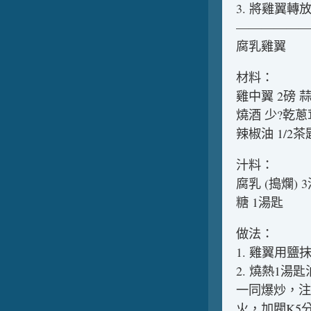
3. 將雞翼
——————
腐乳雞翼
材料：
雞中翼 2磅 
燒酒 少?乾蔥
辣椒油 1/2茶
汁料：
腐乳 (搗爛) 3
糖 1湯匙
做法：
1. 雞翼用
2. 燒熱1
一同爆炒，注
火，加閥K5