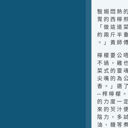
翳 焗 悶 熱 的
胃 的 西 檸 煎
「 做 這 道 菜
約 兩 斤 半 重
。 」 黃 師 傅
檸 檬 要 公 
不 過 ， 雞 也
菜 式 的 靈 魂
尖 嘴 的 為 公
香 。 」 選 了
─ 榨 檸 檬 。
的 力 度 一 定
來 的 芡 汁 便
陰 力 ， 多 試
油 、 糖 等 煮