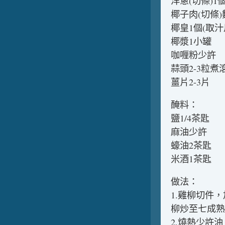
洋蔥(切條)1
椰子肉(切條)
椰皇1個(取汁
椰漿1小罐
咖喱粉少許
蒜頭2-3粒煮
薑片2-3片
醃料：
鹽1/4茶匙
麻油少許
蠔油2茶匙
米酒1茶匙
做法：
1.雞柳切件
柳炒至七成熟
2.燒熱少許