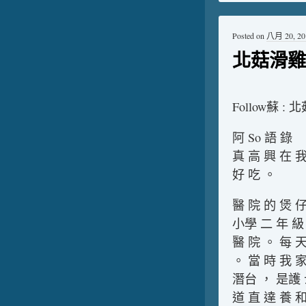
Posted on
八月 20, 20
北菇滑雞
Follow蘇 
阿 So 語 錄
真 高 興 在 我
好 吃 。
醫 院 的 煲 
小學 二 年 級 
醫 院 。 每 天
。 當 時 我 家
潛台 ， 是護 士
道 直 達 養 和