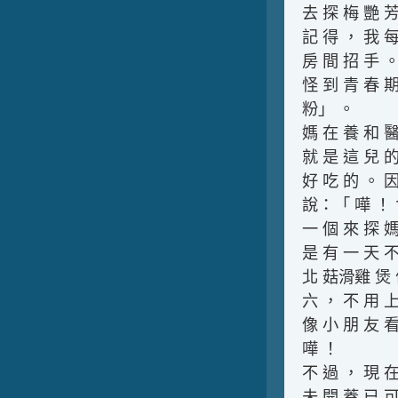
去 探 梅 艷 芳
記 得 ， 我 每
房 間 招 手 。
怪 到 青 春 期
粉」 。
媽 在 養 和 醫
就 是 這 兒 的
好 吃 的 。 因
說：「 嘩 ！ 食
一 個 來 探 媽
是 有 一 天 不
北 菇滑雞 煲 仔
六 ， 不 用 上
像 小 朋 友 看
嘩 ！
不 過 ， 現 在
未 開 蓋 已 可