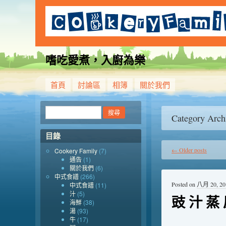
嗜吃愛煮，入廚為樂
首頁
討論區
相簿
關於我們
Category Arch
目錄
←
Older posts
Cookery Family
(7)
通告
(1)
關於我們
(6)
中式食譜
(266)
Posted on
八月 20, 20
中式食譜
(11)
汁
(5)
豉 汁 蒸
海鮮
(38)
湯
(93)
牛
(17)