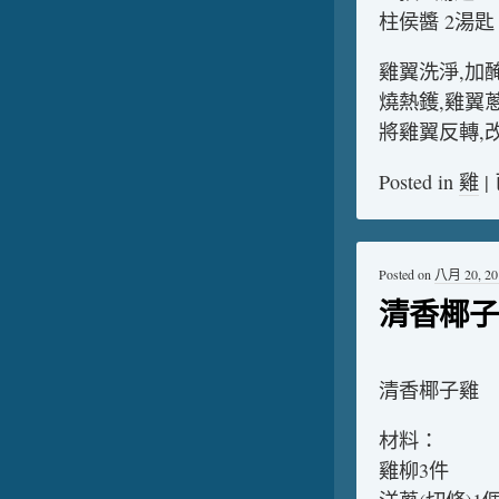
柱侯醬 2湯匙
雞翼洗淨,加
燒熱鑊,雞翼
將雞翼反轉,
Posted in
雞
|
Posted on
八月 20, 20
清香椰子
清香椰子雞
材料：
雞柳3件