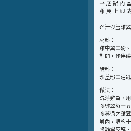
平 底 鍋 內 留
雞 翼 上 即 
——————
密汁沙薑雞翼
材料：
雞中翼二磅、
對開，作伴碟
醃料：
沙薑粉二湯匙
做法：
洗淨雞翼，用
將雞翼蒸十五
將蒸過之雞翼
爐內，焗約十
將雞翼反轉，