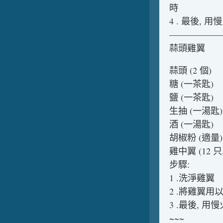
時
4 . 最後, 
——————
蒜頭雞翼
蒜頭 (2 個)
糖 (一茶匙)
鹽 (一茶匙)
生抽 (一湯匙)
酒 (一湯匙)
胡椒粉 (適量)
雞中翼 (12 
步驟:
1 .洗淨雞翼
2 .將雞翼用
3 .最後, 
~~~