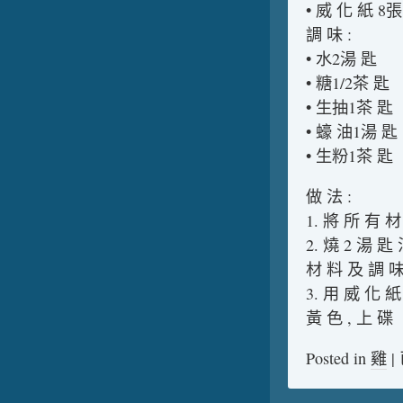
• 威 化 紙 8張
調 味 :
• 水2湯 匙
• 糖1/2茶 匙
• 生抽1茶 匙
• 蠔 油1湯 匙
• 生粉1茶 匙
做 法 :
1. 將 所 有 
2. 燒 2 湯 匙
材 料 及 調 味
3. 用 威 化 紙
黃 色 , 上 碟
Posted in
雞
|