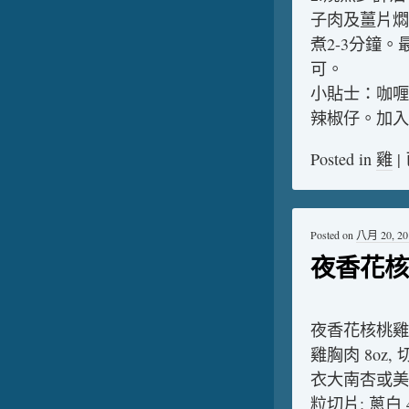
子肉及薑片燜
煮2-3分鐘
可。
小貼士：咖喱
辣椒仔。加入
Posted in
雞
|
Posted on
八月 20, 20
夜香花核
夜香花核桃雞
雞胸肉 8oz, 
衣大南杏或美國杏
粒切片; 蔥白 