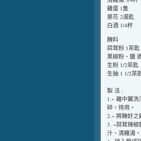
雞蛋 1隻
蔥花 2湯匙
白酒 1/4杯
醃料
蒜茸粉 1茶匙
黑椒粉、鹽 
生粉 1/2茶匙
生抽 1 1/2茶
製 法 :
1.~ 雞中
碎，待用。
2.~ 將醃
3. ~蒜茸
汁、清雞湯，