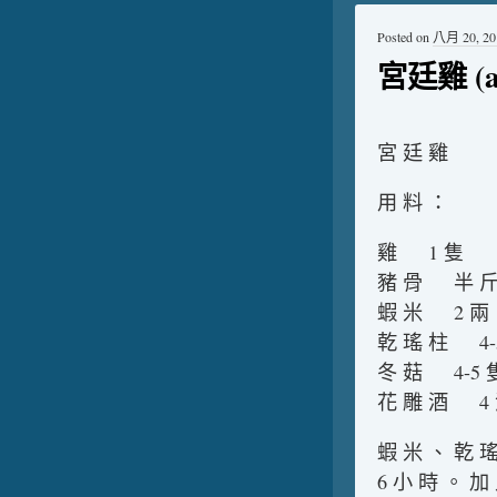
Posted on
八月 20, 20
宮廷雞 (ap
宮 廷 雞
用 料 ：
雞 1 隻
豬 骨 半 
蝦 米 2 兩
乾 瑤 柱 4-
冬 菇 4-5 
花 雕 酒 4 
蝦 米 、 乾 瑤
6 小 時 。 加