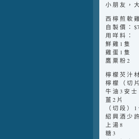
小 朋 友 ， 大
西 檸 煎 軟 
自 製 價 ： $7
用 咩 料 ：
鮮 雞 1 隻
雞 蛋 1 隻
鷹 粟 粉 2
檸 檬 芡 汁 材
檸 檬 （ 切 片
牛 油 3 安 士
薑 2 片
（ 切 段 ） 1
紹 興 酒 少 許
上 湯 8
糖 3