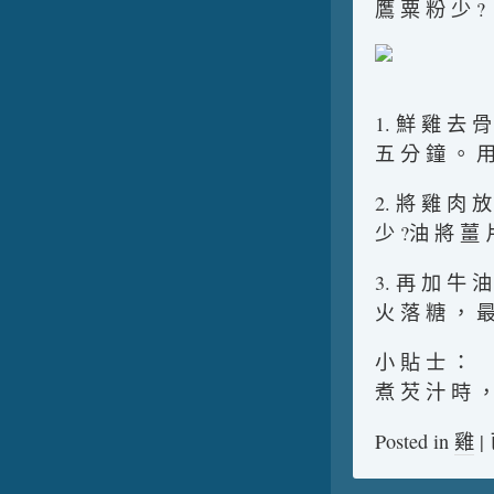
鷹 粟 粉 少 
1. 鮮 雞 去 
五 分 鐘 。 用
2. 將 雞 肉 
少 ?油 將 薑 
3. 再 加 牛 
火 落 糖 ， 最
小 貼 士 ：
煮 芡 汁 時 ，
Posted in
雞
|