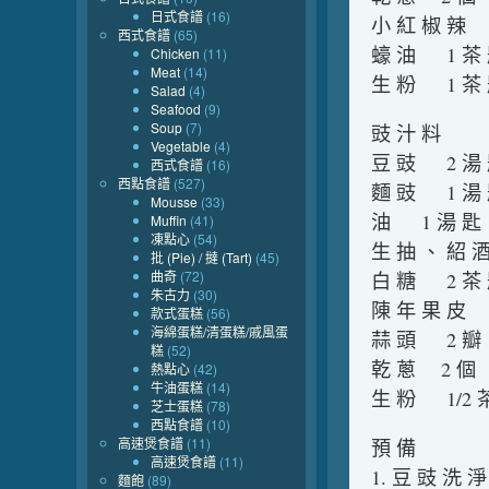
日式食譜
(16)
小 紅 椒 辣 
西式食譜
(65)
蠔 油 1 茶
Chicken
(11)
Meat
(14)
生 粉 1 茶
Salad
(4)
Seafood
(9)
Soup
(7)
豉 汁 料
Vegetable
(4)
豆 豉 2 湯
西式食譜
(16)
西點食譜
(527)
麵 豉 1 湯
Mousse
(33)
油 1 湯 匙
Muffin
(41)
凍點心
(54)
生 抽 、 紹 
批 (Pie) / 撻 (Tart)
(45)
曲奇
(72)
白 糖 2 茶
朱古力
(30)
陳 年 果 皮 
款式蛋糕
(56)
海綿蛋糕/清蛋糕/戚風蛋
蒜 頭 2 瓣
糕
(52)
乾 蔥 2 個
熱點心
(42)
牛油蛋糕
(14)
生 粉 1/2 茶
芝士蛋糕
(78)
西點食譜
(10)
高速煲食譜
(11)
預 備
高速煲食譜
(11)
1. 豆 豉 洗 
麵飽
(89)