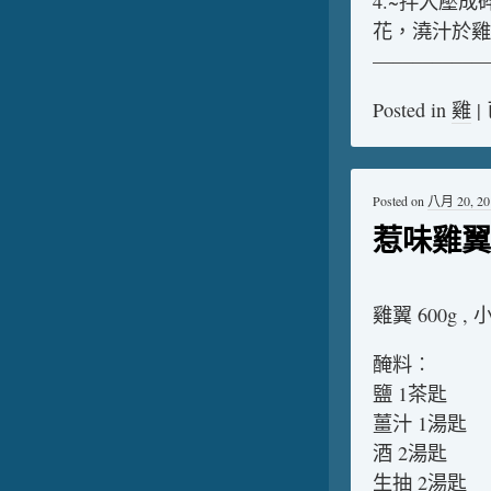
4.~拌入壓
花，澆汁於雞
——————
Posted in
雞
|
Posted on
八月 20, 20
惹味雞翼
雞翼 600g ,
醃料︰
鹽 1茶匙
薑汁 1湯匙
酒 2湯匙
生抽 2湯匙