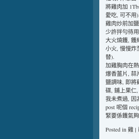
將雞肉加 1Tb
愛吃, 可不用
雞肉炒前加鹽 1/2
少許拌勻待用
大火燒鑊, 鑊紅
小火, 慢慢
替).
加雞胸肉在熱油
爆香薑片, 蒜
鹽調味, 即將
碟, 鋪上果仁, 
我未煮過, 
post 呢個 
緊要係鑊氣夠
Posted in
雞
|