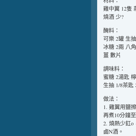
材料：
雞中翼 12隻 
燒酒 少?
醃料：
可樂 2罐 生抽 
冰糖 2兩 八
薑 數片
調味料：
蜜糖 2湯匙 
生抽 1/8茶匙
做法：
1. 雞翼用
再煮10分鐘
2. 燒熱少
鹵N酒。