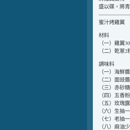
盛以碟，將青
——————
蜜汁烤雞翼
材料
（一）雞翼30
（二）乾蔥2
調味料
（一）海鮮醬
（二）面豉醬
（三）赤砂糖
（四）五香粉
（五）玫瑰露
（六）生抽一
（七）老抽一
（八）麻油少