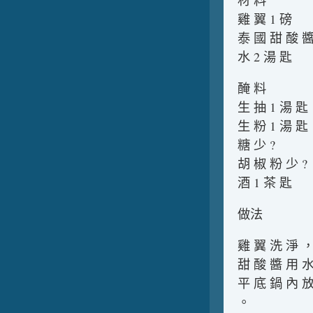
材 料
雞 翼 1 磅
泰 國 甜 酸 醬
水 2 湯 匙
醃 料
生 抽 1 湯 匙
生 粉 1 湯 匙
糖 少 ?
胡 椒 粉 少 ?
酒 1 茶 匙
做法
雞 翼 洗 淨 ，
甜 酸 醬 用 水
平 底 鍋 內 放
。