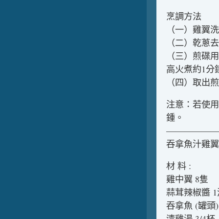
烹調方法
（一）雞翼洗
（二）乾蔥去
（三）煎碟用
高火煮約1分
（四）取出煎
注意：若使用
鍾。
——————
吞拿魚汁雞翼
材 料 :
雞中翼 8隻
蒜茸辣椒醬 
吞拿魚 (罐頭)
清雞湯 3/4杯