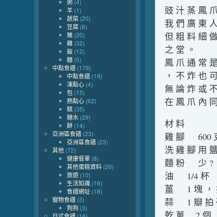
粥
(4)
豉 汁 蒸 鳳 
羊
(1)
蔬菜
(20)
我 們 廣 東 人
豆腐
(8)
豬
(20)
但 粗 料 細 做
雞
(32)
之 堂 。
飯
(12)
麵
(5)
鳳 爪 通 常 是
中點食譜
(178)
， 不 炸 也 可
中點食譜
(19)
凍點心
(4)
無 論 炸 或 不
包
(15)
在 鳳 爪 內 同
熱點心
(62)
糕
(35)
糖水
(29)
材 料
餅
(14)
亞洲區食譜
(23)
雞 腳 600 克
亞洲區食譜
(23)
洗 雞 腳 用 
其他
(72)
健康餐單
(8)
麵 粉 少 ?
其他蛋糕資料
(20)
油 1/4 杯
旅遊
(10)
生活知識
(16)
薑 1 塊 ， 
食譜網址
(18)
寵物食譜
(3)
蒜 1 瓣 拍
狗狗
(3)
乾 蔥 2 個 
日式食譜
(16)