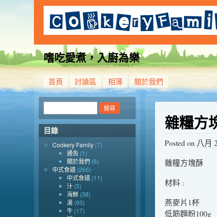
嗜吃愛煮，入廚為樂
首頁
討論區
相簿
關於我們
雜糧方
目錄
Posted on
八月 20
Cookery Family
(7)
通告
(1)
關於我們
(6)
雜糧方塊酥
中式食譜
(266)
中式食譜
(11)
材料 :
汁
(5)
海鮮
(38)
燕麥片1杯
湯
(93)
牛
(17)
低筋麵粉100g