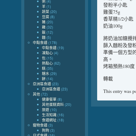
粥
(4)
發粉半小匙
羊
(1)
雞蛋75g
蔬菜
(20)
豆腐
(8)
香草精1/2小匙
豬
(20)
奶油100g
雞
(32)
飯
(12)
麵
(5)
將奶油加糖攪
中點食譜
(178)
篩入麵粉及發
中點食譜
(19)
準備一個方型的
凍點心
(4)
包
(15)
高。
熱點心
(62)
烤箱預熱180
糕
(35)
糖水
(29)
轉載
餅
(14)
亞洲區食譜
(23)
亞洲區食譜
(23)
This entry was p
其他
(72)
健康餐單
(8)
其他蛋糕資料
(20)
旅遊
(10)
生活知識
(16)
食譜網址
(18)
寵物食譜
(3)
狗狗
(3)
日式食譜
(16)