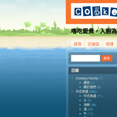
嗜吃愛煮，入廚為
首頁
討論區
相簿
目錄
Cookery Family
(7)
通告
(1)
關於我們
(6)
中式食譜
(266)
中式食譜
(11)
汁
(5)
海鮮
(38)
湯
(93)
牛
(17)