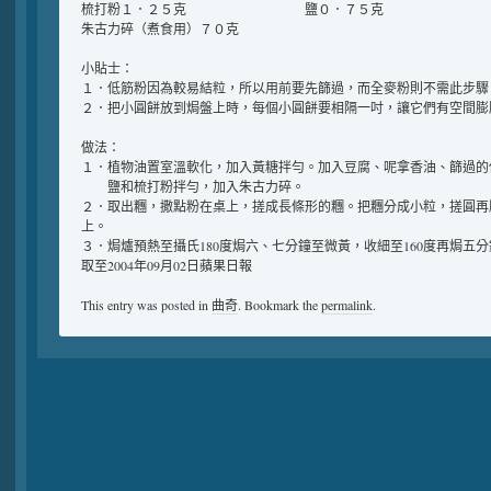
梳打粉１．２５克 鹽０．７５克
朱古力碎（煮食用）７０克
小貼士：
１．低筋粉因為較易結粒，所以用前要先篩過，而全麥粉則不需此步驟
２．把小圓餅放到焗盤上時，每個小圓餅要相隔一吋，讓它們有空間膨
做法：
１．植物油置室溫軟化，加入黃糖拌勻。加入豆腐、呢拿香油、篩過的
鹽和梳打粉拌勻，加入朱古力碎。
２．取出糰，撒點粉在桌上，搓成長條形的糰。把糰分成小粒，搓圓再
上。
３．焗爐預熱至攝氏180度焗六、七分鐘至微黃，收細至160度再焗五分
取至2004年09月02日蘋果日報
This entry was posted in
曲奇
. Bookmark the
permalink
.