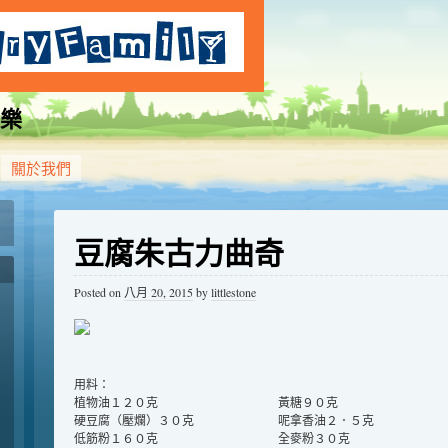
樂
關於我們
豆腐朱古力曲奇
Posted on
八月 20, 2015
by
littlestone
用料：
植物油１２０克 黃糖９０克
硬豆腐（壓爛）３０克 呢拿香油２．５克
低筋粉１６０克 全麥粉３０克