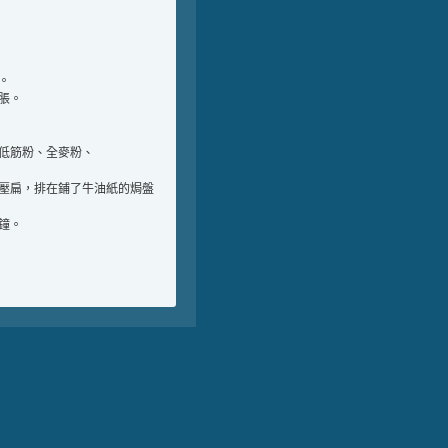
。
脹。
低筋粉、全麥粉、
壓扁，排在鋪了牛油紙的焗盤
鐘。