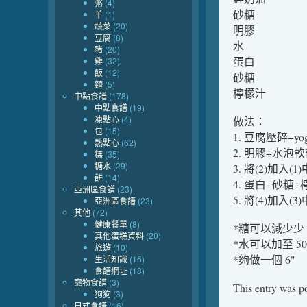
粥
(4)
砂糖 2
羊
(1)
蔬菜
(20)
明膠 1
豆腐
(8)
水 4
豬
(20)
蛋白 
雞
(32)
飯
(12)
砂糖 3
麵
(5)
檸檬汁 
中點食譜
(178)
中點食譜
(19)
凍點心
(4)
做法：
包
(15)
1. 豆腐壓碎+y
熱點心
(62)
2. 明膠+水
糕
(35)
糖水
(29)
3. 將(2)加入(1
餅
(14)
4. 蛋白+砂
亞洲區食譜
(23)
5. 將(4)加入
亞洲區食譜
(23)
其他
(72)
健康餐單
(8)
*糖可以減少少
其他蛋糕資料
(20)
*水可以加至 50
旅遊
(10)
*夠做一個 6"
生活知識
(16)
食譜網址
(18)
寵物食譜
(3)
This entry was p
狗狗
(3)
日式食譜
(16)