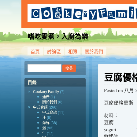
嗜吃愛煮，入廚為樂
首頁
討論區
相簿
關於我們
豆腐優
目錄
Posted on
八月 20
Cookery Family
(7)
通告
(1)
關於我們
(6)
豆腐優格慕斯
中式食譜
(266)
中式食譜
(11)
材料：
汁
(5)
豆腐 10
海鮮
(38)
湯
(93)
yogurt 1
牛
(17)
鮮奶油 55