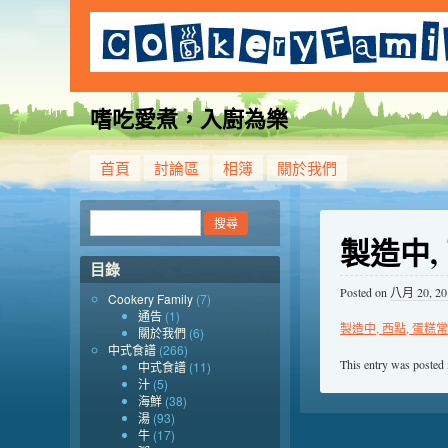
嗜吃愛煮，入廚為樂
首頁
討論區
相簿
關於我們
製造中,
目錄
Posted on
八月 20, 20
Cookery Family
(7)
通告
(1)
製造中, 西點, 蛋糕
關於我們
(6)
中式食譜
(266)
This entry was posted
中式食譜
(11)
汁
(5)
海鮮
(38)
湯
(93)
牛
(17)