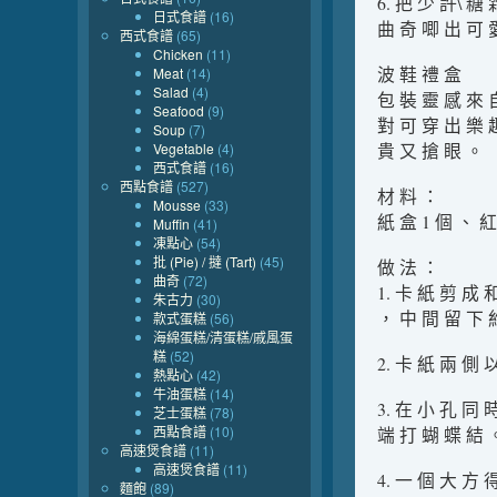
6. 把 少 許\ 糖
日式食譜
(16)
曲 奇 唧 出 可 
西式食譜
(65)
Chicken
(11)
波 鞋 禮 盒
Meat
(14)
Salad
(4)
包 裝 靈 感 來 
Seafood
(9)
對 可 穿 出 樂 
Soup
(7)
Vegetable
(4)
貴 又 搶 眼 。
西式食譜
(16)
西點食譜
(527)
材 料 ：
Mousse
(33)
紙 盒 1 個 、 紅
Muffin
(41)
凍點心
(54)
批 (Pie) / 撻 (Tart)
(45)
做 法 ：
曲奇
(72)
1. 卡 紙 剪 成
朱古力
(30)
， 中 間 留 下 約
款式蛋糕
(56)
海綿蛋糕/清蛋糕/戚風蛋
糕
(52)
2. 卡 紙 兩 側 
熱點心
(42)
牛油蛋糕
(14)
3. 在 小 孔 同
芝士蛋糕
(78)
西點食譜
(10)
端 打 蝴 蝶 結 
高速煲食譜
(11)
高速煲食譜
(11)
4. 一 個 大 方 
麵飽
(89)