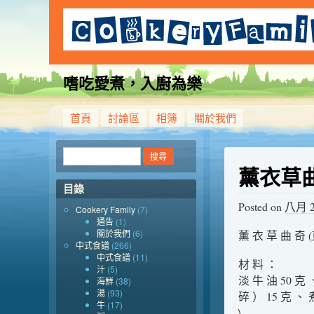
嗜吃愛煮，入廚為樂
首頁
討論區
相簿
關於我們
薰衣草
目錄
Posted on
八月 20
Cookery Family
(7)
通告
(1)
關於我們
(6)
薰 衣 草 曲 奇
中式食譜
(266)
中式食譜
(11)
材 料 ：
汁
(5)
淡 牛 油 50 克 
海鮮
(38)
湯
(93)
碎 ） 15 克 、 
牛
(17)
\