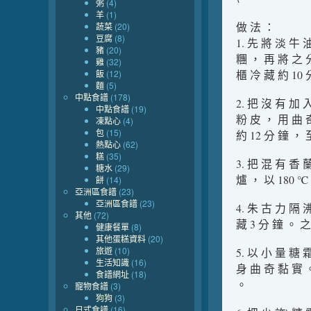
粥
(4)
羊
(1)
做 法 ：
蔬菜
(20)
豆腐
(8)
1. 先 將 淡 牛
豬
(20)
糰 ， 再 將 之 
雞
(32)
飯
(12)
櫃 冷 藏 約 10 
麵
(5)
中點食譜
(178)
2. 把 沒 有 加 
中點食譜
(19)
粉 皮 ， 用 曲 
凍點心
(4)
包
(15)
約 12 分 鐘 ， 
熱點心
(62)
糕
(35)
3. 把 混 有 香
糖水
(29)
爐 ， 以 180 ℃
餅
(14)
亞洲區食譜
(23)
亞洲區食譜
(23)
4. 朱 古 力 隔
其他
(72)
藏 3 分 鐘 。 
健康餐單
(8)
其他蛋糕資料
(20)
旅遊
(10)
5. 以 小 量 糖
生活知識
(16)
身 曲 奇 黏 實 
食譜網址
(18)
。
寵物食譜
(3)
狗狗
(3)
日式食譜
(16)