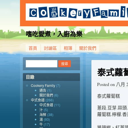
嗜吃愛煮，入廚為樂
首頁
討論區
相簿
關於我們
泰式蘿
目錄
Posted on
八月 20
Cookery Family
(7)
通告
(1)
關於我們
(6)
泰式蘿蔔糕
中式食譜
(266)
中式食譜
(11)
蔥段.豆芽.蒜頭
汁
(5)
蘿蔔糕.檸檬.香
海鮮
(38)
湯
(93)
牛
(17)
將辣椒、紅蔥