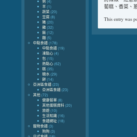
粥
(4)
蔔糕、香菜、
羊
(1)
蔬菜
(20)
豆腐
(8)
This entry was p
豬
(20)
雞
(32)
飯
(12)
麵
(5)
中點食譜
(178)
中點食譜
(19)
凍點心
(4)
包
(15)
熱點心
(62)
糕
(35)
糖水
(29)
餅
(14)
亞洲區食譜
(23)
亞洲區食譜
(23)
其他
(72)
健康餐單
(8)
其他蛋糕資料
(20)
旅遊
(10)
生活知識
(16)
食譜網址
(18)
寵物食譜
(3)
狗狗
(3)
日式食譜
(16)