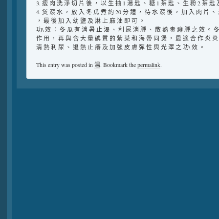
3. 瘦 肉 洗 淨 切 片 後 ， 以 生 抽 1 湯 匙 、 糖 1 茶 匙 、 生 粉 2 茶 匙
4. 煲 滾 水 ， 放 入 冬 瓜 煮 約 20 分 鐘 ， 待 水 滾 後 ， 加 入 肉 片 、
， 最 後 加 入 幼 鹽 及 淋 上 麻 油 即 可 。
功\ 效 ： 冬 瓜 有 消 暑 止 渴 、 利 尿 消 腫 、 散 熱 毒 癰 腫 之 效 。 
作 用 ， 再 與 含 大 量 碘 質 的 紫 菜 和 海 帶 同 煲 ， 最 適 合 作 炎 炎
清 熱 利 尿 、 退 熱 止 癢 及 加 強 皮 膚 彈 性 與 光 澤 之 功\ 效 。
This entry was posted in
湯
. Bookmark the
permalink
.