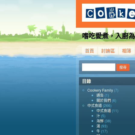
嗜吃愛煮，入廚為
首頁
討論區
相簿
目錄
Cookery Family
(7)
通告
(1)
關於我們
(6)
中式食譜
(266)
中式食譜
(11)
汁
(5)
海鮮
(38)
湯
(93)
牛
(17)