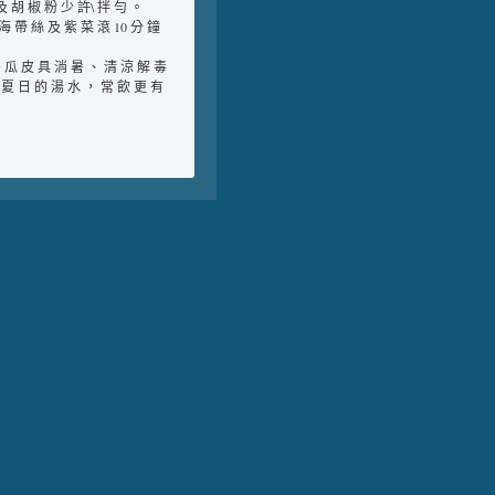
 及 胡 椒 粉 少 許\ 拌 勻 。
 海 帶 絲 及 紫 菜 滾 10 分 鐘
冬 瓜 皮 具 消 暑 、 清 涼 解 毒
 夏 日 的 湯 水 ， 常 飲 更 有