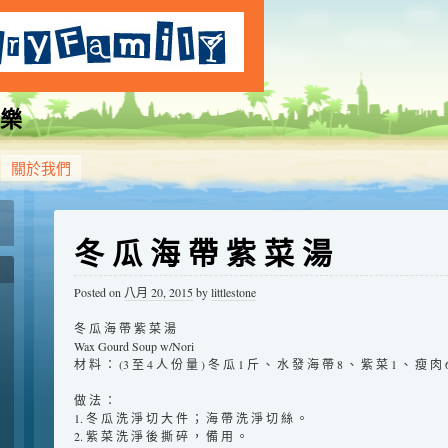
樂
關於我們
冬 瓜 海 帶 紫 菜 湯
Posted on
八月 20, 2015
by
littlestone
冬 瓜 海 帶 紫 菜 湯
Wax Gourd Soup w/Nori
材 料 ： (3 至 4 人 份 量 ) 冬 瓜 1 斤 、 水 發 海 帶 8 、 紫 菜 1 、 瘦 肉 
做 法 ：
1. 冬 瓜 洗 淨 切 大 件 ； 海 帶 洗 淨 切 絲 。
2. 紫 菜 洗 淨 後 撕 碎 ， 備 用 。